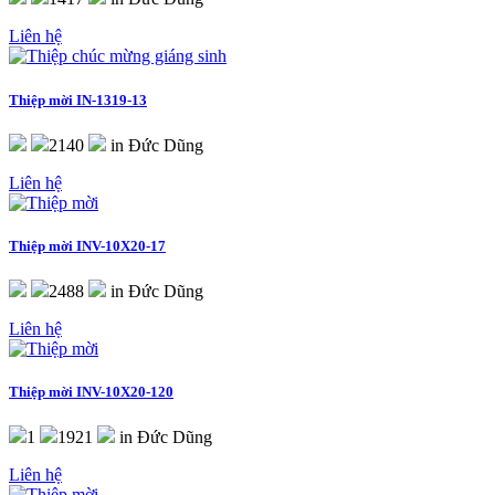
Liên hệ
Thiệp mời
IN-1319-13
2140
in Đức Dũng
Liên hệ
Thiệp mời
INV-10X20-17
2488
in Đức Dũng
Liên hệ
Thiệp mời
INV-10X20-120
1
1921
in Đức Dũng
Liên hệ