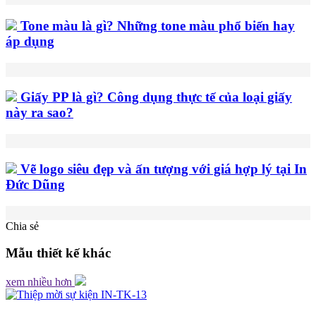
Tone màu là gì? Những tone màu phổ biến hay
áp dụng
Giấy PP là gì? Công dụng thực tế của loại giấy
này ra sao?
Vẽ logo siêu đẹp và ấn tượng với giá hợp lý tại In
Đức Dũng
Chia sẻ
Mẫu thiết kế
khác
xem nhiều hơn