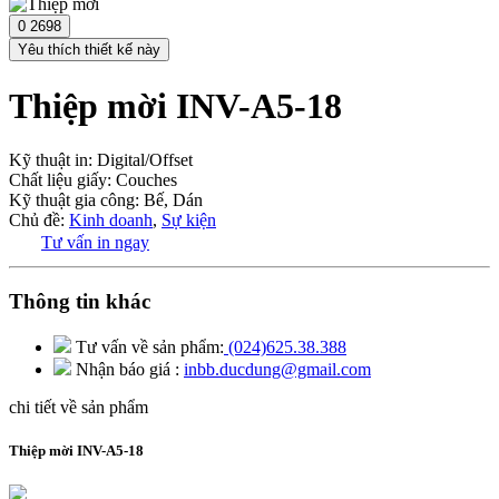
0
2698
Yêu thích thiết kế này
Thiệp mời
INV-A5-18
Kỹ thuật in:
Digital/Offset
Chất liệu giấy:
Couches
Kỹ thuật gia công:
Bế, Dán
Chủ đề:
Kinh doanh
,
Sự kiện
Tư vấn in ngay
Thông tin khác
Tư vấn về sản phẩm:
(024)625.38.388
Nhận báo giá :
inbb.ducdung@gmail.com
chi tiết về sản phẩm
Thiệp mời
INV-A5-18