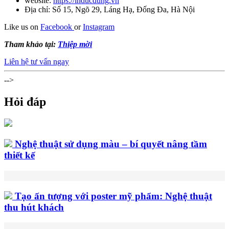
website:
https://inducdung.vn
Địa chỉ: Số 15, Ngõ 29, Láng Hạ, Đống Đa, Hà Nội
Like us on
Facebook
or
Instagram
Tham khảo tại:
Thiệp mời
Liên hệ tư vấn ngay
-->
Hỏi đáp
Nghệ thuật sử dụng màu – bí quyết nâng tầm
thiết kế
Tạo ấn tượng với poster mỹ phẩm: Nghệ thuật
thu hút khách