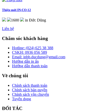
Thiệp mời
IN-CO-12
1600
in Đức Dũng
Liên hệ
Chăm sóc khách hàng
Hotline:
(024) 625 38 388
CSKH:
0936 056 589
Email:
inbb.ducdung@gmail.com
Hướng dẫn in ấn
Hướng dẫn thanh toán
Về chúng tôi
Chính sách thanh toán
Chính sách bản quyền
Chính sách vận chuyển
Tuyển dụng
ĐỐI TÁC