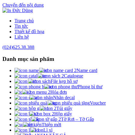
Chuyển đến nội dung
Trang chủ
Tin tức
Thiết kế đồ họa
Liên hệ
(024)625.38.388
Danh mục
sản phẩm
Name card
Catalogue
File kẹp hồ sơ
Phong bì thư
Hóa đơn
Nhãn decal
Voucher
Túi giấy
Hộp giấy
Tờ Rơi – Tờ Gấp
Thiệp mời
Lì xì