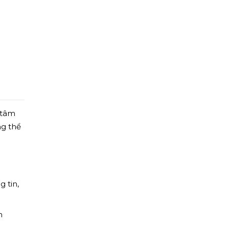
 tâm
ng thể
 tin,
n