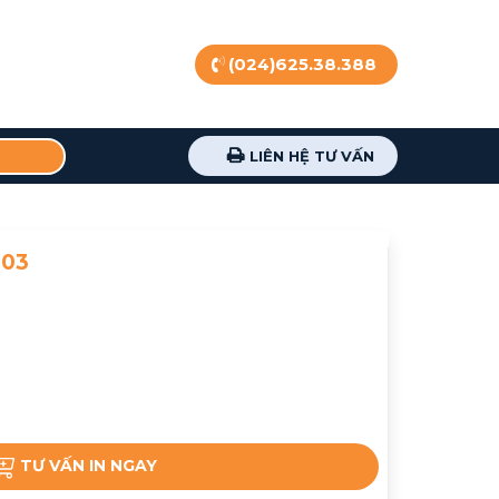
(024)625.38.388
LIÊN HỆ TƯ VẤN
-03
TƯ VẤN IN NGAY