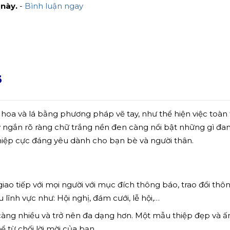
 này.
-
Bình luận ngay
3
ới hoa và lá bằng phương pháp vẽ tay, như thể hiện việc toàn
 ngắn rõ ràng chữ trắng nền đen càng nổi bật những gì đa
hiệp cực đáng yêu dành cho bạn bè và người thân.
ao tiếp với mọi người với mục đích thông báo, trao đổi thông
 lĩnh vực như: Hội nghị, đám cưới, lễ hội,…
càng nhiều và trở nên đa dạng hơn. Một mẫu thiệp đẹp và ấ
 từ chối lời mời của bạn.