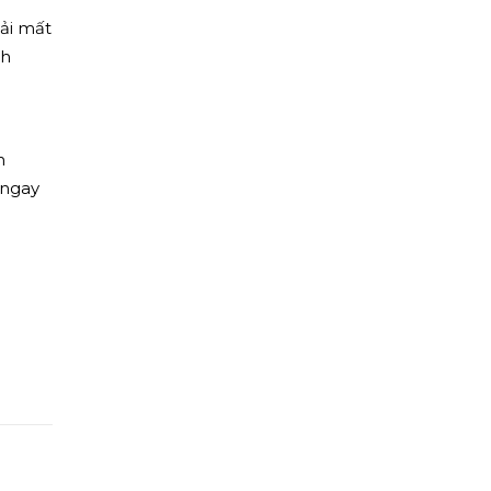
hải mất
nh
h
ngay