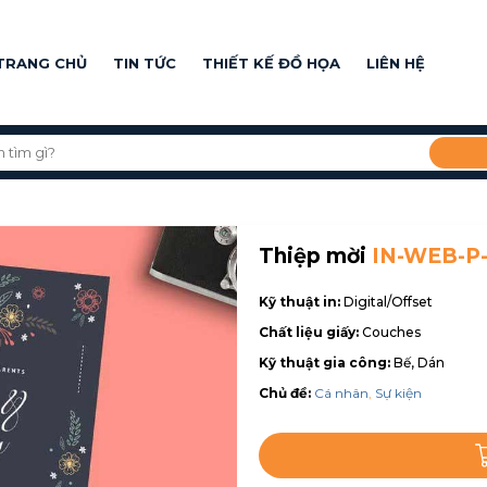
TRANG CHỦ
TIN TỨC
THIẾT KẾ ĐỒ HỌA
LIÊN HỆ
Thiệp mời
IN-WEB-P
Kỹ thuật in:
Digital/Offset
Chất liệu giấy:
Couches
Kỹ thuật gia công:
Bế, Dán
Chủ đề:
Cá nhân
,
Sự kiện