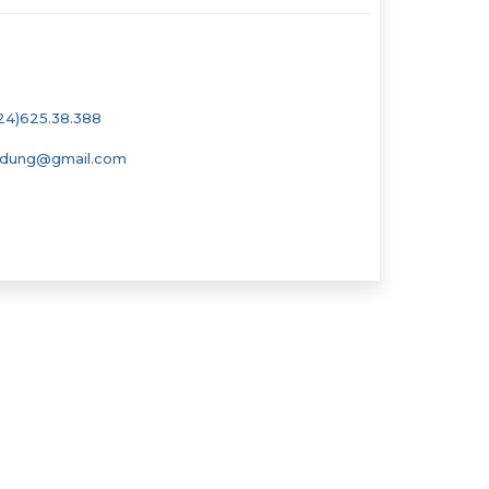
24)625.38.388
cdung@gmail.com