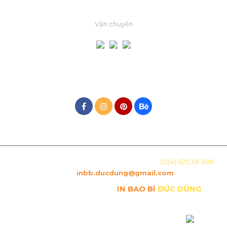
Vận chuyển
MẠNG XÃ HỘI
Địa chỉ: Số 15, Ngõ 29 Láng Hạ, Hà Nội. Hotline:
(024) 625.38.388
-
Email :
inbb.ducdung@gmail.com
Copyright © Công ty TNHH
IN BAO BÌ
ĐỨC DŨNG
. All
Rights Reserved.