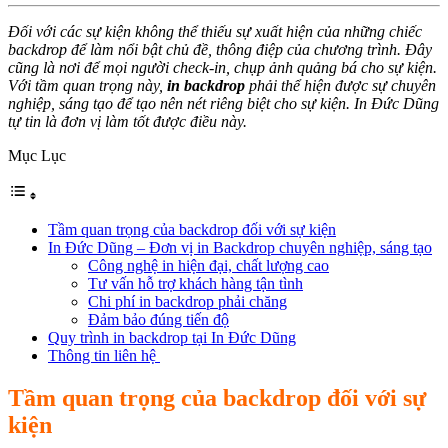
Đối với các sự kiện không thể thiếu sự xuất hiện của những chiếc
backdrop để làm nổi bật chủ đề, thông điệp của chương trình. Đây
cũng là nơi để mọi người check-in, chụp ảnh quảng bá cho sự kiện.
Với tầm quan trọng này,
in backdrop
phải thể hiện được sự chuyên
nghiệp, sáng tạo để tạo nên nét riêng biệt cho sự kiện. In Đức Dũng
tự tin là đơn vị làm tốt được điều này.
Mục Lục
Tầm quan trọng của backdrop đối với sự kiện
In Đức Dũng – Đơn vị in Backdrop chuyên nghiệp, sáng tạo
Công nghệ in hiện đại, chất lượng cao
Tư vấn hỗ trợ khách hàng tận tình
Chi phí in backdrop phải chăng
Đảm bảo đúng tiến độ
Quy trình in backdrop tại In Đức Dũng
Thông tin liên hệ
Tầm quan trọng của backdrop đối với sự
kiện