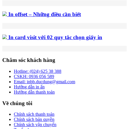
In offset – Những điều cần biết
In card visit với 02 quy tắc chọn giấy in
Chăm sóc khách hàng
Hotline:
(024) 625 38 388
CSKH:
0936 056 589
Email:
inbb.ducdung@gmail.com
Hướng dẫn in ấn
Hướng dẫn thanh toán
Về chúng tôi
Chính sách thanh toán
Chính sách bản quyền
Chính sách vận chuyển