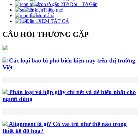
Tờ Rơi – Tờ Gấp
Thiệp mời
Lì xì
XEM TẤT CẢ
CÂU HỎI THƯỜNG GẶP
Các loại bao bì phổ biến hiện nay trên thị trường
Việt
Phân loại vỏ hộp giấy chi tiết và dễ hiểu nhất cho
người dùng
Alignment là gì? Có vai trò như thế nào trong
thiết kế đồ hoạ?