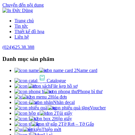
Chuyển đến nội dung
Trang chủ
Tin tức
Thiết kế đồ họa
Liên hệ
(024)625.38.388
Danh mục
sản phẩm
Name card
Catalogue
File kẹp hồ sơ
Phong bì thư
Hóa đơn
Nhãn decal
Voucher
Túi giấy
Hộp giấy
Tờ Rơi – Tờ Gấp
Thiệp mời
Lì xì