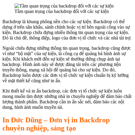
Tầm quan trọng của backdrop đối với các sự kiện
Backdrop là khung phông nền cho các sự kiện. Backdrop có thể
dựng ở trên sân khấu, sảnh chính hoặc vị trí bên ngoài cổng vào sự
kiện. Backdrop chứa đựng nhiều thông tin quan trọng của sự kiện.
Đó là chủ đề, thông điệp, logo của đơn vị tổ chức và các nhà tài trợ.
Ngoài chứa đựng những thông tin quan trọng, backdrop cũng được
ví như “bộ mặt” của sự kiện, là công cụ để quảng bá hình ảnh sự
kiện. Khi khách mời đến sự kiện sẽ thường đứng chụp ảnh tại
backdrop. Hình ảnh này sẽ được đăng tải trên các phương tiện
truyền thông, mạng xã hội để quảng bá cho sự kiện. Do đó,
Backdrop luôn được các đơn vị tổ chức sự kiện chuẩn bị kỹ lưỡng
về mặt thiết kế cũng như in ấn.
Khi thiết kế và in ấn backdrop, các đơn vị tổ chức sự kiện luôn
mong muốn tìm được những nhà in chuyên nghiệp để đảm bảo chất
lượng thành phẩm. Backdrop cần in ấn sắc nét, đảm bảo các nội
dung, hình ảnh muốn truyền tải.
In Đức Dũng – Đơn vị in Backdrop
chuyên nghiệp, sáng tạo