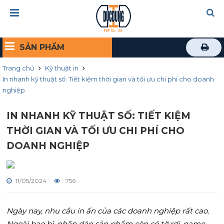
SẢN PHẨM
Trang chủ
Kỹ thuật in
In nhanh kỹ thuật số: Tiết kiệm thời gian và tối ưu chi phí cho doanh
nghiệp
IN NHANH KỸ THUẬT SỐ: TIẾT KIỆM
THỜI GIAN VÀ TỐI ƯU CHI PHÍ CHO
DOANH NGHIỆP
11/05/2024
756
Ngày nay, nhu cầu in ấn của các doanh nghiệp rất cao.
Ngoài bao bì, nhãn dán sản phẩm còn có tờ rơi, name