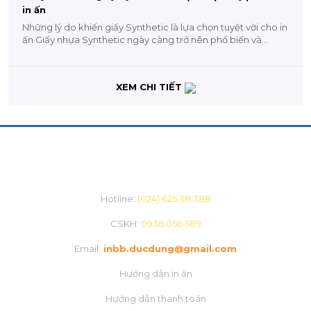
in ấn
Những lý do khiến giấy Synthetic là lựa chọn tuyệt vời cho in
ấn Giấy nhựa Synthetic ngày càng trở nên phổ biến và
được...
XEM CHI TIẾT
CHĂM SÓC KHÁCH HÀNG
Hotline:
(024) 625 38 388
CSKH:
0936 056 589
Email:
inbb.ducdung@gmail.com
Hướng dẫn in ấn
Hướng dẫn thanh toán