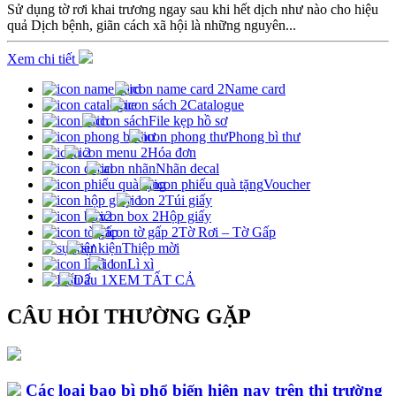
Sử dụng tờ rơi khai trương ngay sau khi hết dịch như nào cho hiệu
quả Dịch bệnh, giãn cách xã hội là những nguyên...
Xem chi tiết
Name card
Catalogue
File kẹp hồ sơ
Phong bì thư
Hóa đơn
Nhãn decal
Voucher
Túi giấy
Hộp giấy
Tờ Rơi – Tờ Gấp
Thiệp mời
Lì xì
XEM TẤT CẢ
CÂU HỎI THƯỜNG GẶP
Các loại bao bì phổ biến hiện nay trên thị trường