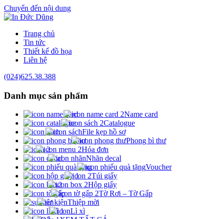
Chuyển đến nội dung
Trang chủ
Tin tức
Thiết kế đồ họa
Liên hệ
(024)625.38.388
Danh mục
sản phẩm
Name card
Catalogue
File kẹp hồ sơ
Phong bì thư
Hóa đơn
Nhãn decal
Voucher
Túi giấy
Hộp giấy
Tờ Rơi – Tờ Gấp
Thiệp mời
Lì xì