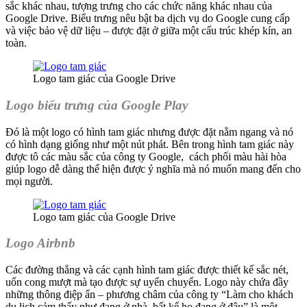
sắc khác nhau, tượng trưng cho các chức năng khác nhau của
Google Drive. Biểu trưng nêu bật ba dịch vụ do Google cung cấp
và việc bảo vệ dữ liệu – được đặt ở giữa một cấu trúc khép kín, an
toàn.
Logo tam giác của Google Drive
Logo biểu trưng của Google Play
Đó là một logo có hình tam giác nhưng được đặt nằm ngang và nó
có hình dạng giống như một nút phát. Bên trong hình tam giác này
được tô các màu sắc của công ty Google, cách phối màu hài hòa
giúp logo dễ dàng thể hiện được ý nghĩa mà nó muốn mang đến cho
mọi người.
Logo tam giác của Google Drive
Logo Airbnb
Các đường thẳng và các cạnh hình tam giác được thiết kế sắc nét,
uốn cong mượt mà tạo được sự uyển chuyển. Logo này chứa đầy
những thông điệp ẩn – phương châm của công ty “Làm cho khách
du lịch cảm thấy như đang ở nhà, bất kể họ đang ở đâu” là một