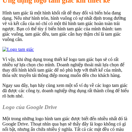
Ứng dụng logo tam giác khi thiết kế
Hình tam giác là một hình khối rất dễ thay đổi và biến hóa đang
dạng. Nếu như hình tròn, hình vuông có sự nhất định trong đường
vẽ và kết cấu của nó chỉ có một thì hình tam giác hoàn toàn trái
ngược. Bạn có thể tùy ý biến hình tam giác của mình thành: tam
giác vuông, tam giác đều, tam giác cân hay thậm chí là tam giác
vuông cân.
Vì vậy, khi ứng dụng trong thiết kế logo tam giác bạn sẽ có rất
nhiều sự lựa chọn cho mình. Doanh nghiệp thoải mái lựa chọn để
thay đổi hình khối tam giác để nó phù hợp với thiết kế của mình,
thỏa sức truyền tải thông điệp mong muốn đến cho khách hàng.
Ngay sau đây, bạn hãy cùng xem một số ví dụ về các logo tam giác
đã được các công ty, doanh nghiệp ứng dụng rất thành công để hiểu
rõ hơn nhé.
Logo của Google Drive
Một trong những logo hình tam giác được biết đến nhiều nhất đó là
Google Drive. Thoạt nhìn qua bạn sẽ thấy đây là logo không có gì
nổi bật, nhưng ẩn chứa nhiều ý nghĩa. Tất cả các mặt đều có màu