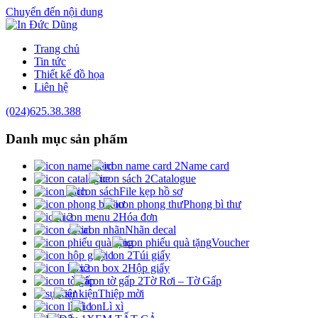
Chuyển đến nội dung
Trang chủ
Tin tức
Thiết kế đồ họa
Liên hệ
(024)625.38.388
Danh mục
sản phẩm
Name card
Catalogue
File kẹp hồ sơ
Phong bì thư
Hóa đơn
Nhãn decal
Voucher
Túi giấy
Hộp giấy
Tờ Rơi – Tờ Gấp
Thiệp mời
Lì xì