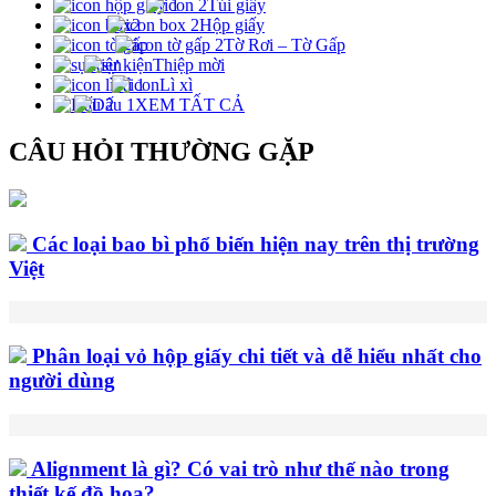
Túi giấy
Hộp giấy
Tờ Rơi – Tờ Gấp
Thiệp mời
Lì xì
XEM TẤT CẢ
CÂU HỎI THƯỜNG GẶP
Các loại bao bì phổ biến hiện nay trên thị trường
Việt
Phân loại vỏ hộp giấy chi tiết và dễ hiểu nhất cho
người dùng
Alignment là gì? Có vai trò như thế nào trong
thiết kế đồ hoạ?