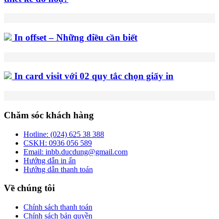
In offset – Những điều cần biết
In card visit với 02 quy tắc chọn giấy in
Chăm sóc khách hàng
Hotline:
(024) 625 38 388
CSKH:
0936 056 589
Email:
inbb.ducdung@gmail.com
Hướng dẫn in ấn
Hướng dẫn thanh toán
Về chúng tôi
Chính sách thanh toán
Chính sách bản quyền