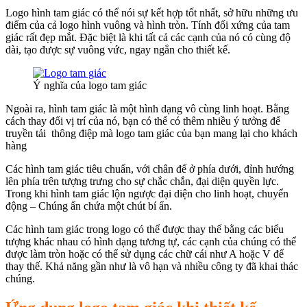
Logo hình tam giác có thể nói sự kết hợp tốt nhất, sở hữu những ưu
điểm của cả logo hình vuông và hình tròn. Tính đối xứng của tam
giác rất đẹp mắt. Đặc biệt là khi tất cả các cạnh của nó có cùng độ
dài, tạo được sự vuông vức, ngay ngắn cho thiết kế.
Ý nghĩa của logo tam giác
Ngoài ra, hình tam giác là một hình dạng vô cùng linh hoạt. Bằng
cách thay đổi vị trí của nó, bạn có thể có thêm nhiều ý tưởng để
truyền tải thông điệp mà logo tam giác của bạn mang lại cho khách
hàng
Các hình tam giác tiêu chuẩn, với chân đế ở phía dưới, đỉnh hướng
lên phía trên tượng trưng cho sự chắc chắn, đại diện quyền lực.
Trong khi hình tam giác lộn ngược đại diện cho linh hoạt, chuyển
động – Chúng ẩn chứa một chút bí ẩn.
Các hình tam giác trong logo có thể được thay thế bằng các biểu
tượng khác nhau có hình dạng tương tự, các cạnh của chúng có thể
được làm tròn hoặc có thể sử dụng các chữ cái như A hoặc V để
thay thế. Khả năng gần như là vô hạn và nhiều công ty đã khai thác
chúng.