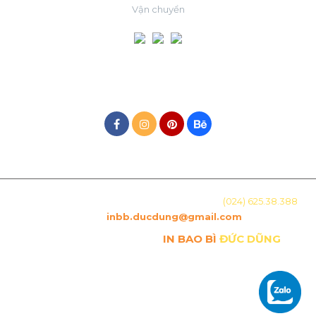
Vận chuyển
MẠNG XÃ HỘI
Địa chỉ: Số 15, Ngõ 29 Láng Hạ, Hà Nội. Hotline:
(024) 625.38.388
-
Email :
inbb.ducdung@gmail.com
Copyright © Công ty TNHH
IN BAO BÌ
ĐỨC DŨNG
. All
Rights Reserved.