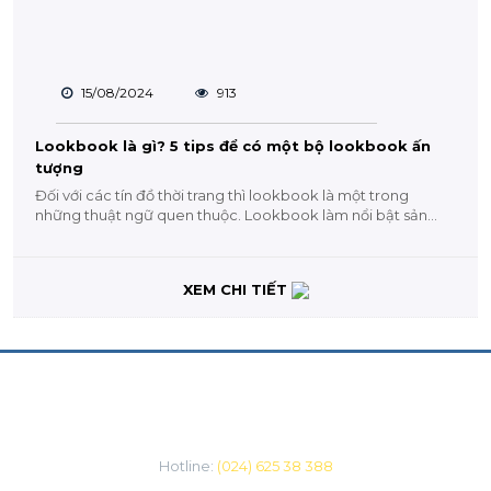
15/08/2024
913
Lookbook là gì? 5 tips để có một bộ lookbook ấn
tượng
Đối với các tín đồ thời trang thì lookbook là một trong
những thuật ngữ quen thuộc. Lookbook làm nổi bật sản
phẩm thời trang...
XEM CHI TIẾT
CHĂM SÓC KHÁCH HÀNG
Hotline:
(024) 625 38 388