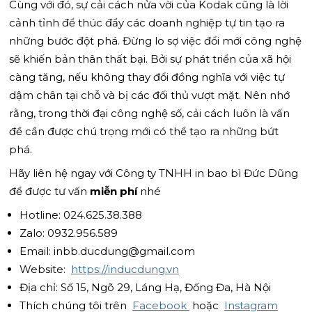
Cùng với đó, sự cải cách nửa vời của Kodak cũng là lời
cảnh tỉnh để thúc đẩy các doanh nghiệp tự tin tạo ra
những bước đột phá. Đừng lo sợ việc đổi mới công nghệ
sẽ khiến bản thân thất bại. Bởi sự phát triển của xã hội
càng tăng, nếu không thay đổi đồng nghĩa với việc tự
dậm chân tại chỗ và bị các đối thủ vượt mặt. Nên nhớ
rằng, trong thời đại công nghệ số, cải cách luôn là vấn
đề cần được chú trọng mới có thể tạo ra những bứt
phá.
Hãy liên hệ ngay với Công ty TNHH in bao bì Đức Dũng
để được tư vấn
miễn phí
nhé
Hotline: 024.625.38.388
Zalo: 0932.956.589
Email: inbb.ducdung@gmail.com
Website:
https://inducdung.vn
Địa chỉ: Số 15, Ngõ 29, Láng Hạ, Đống Đa, Hà Nội
Thích chúng tôi trên
Facebook
hoặc
Instagram