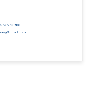
4)625.38.388
dung@gmail.com