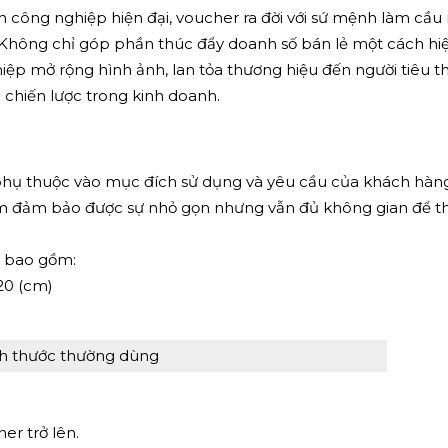
 công nghiệp hiện đại, voucher ra đời với sứ mệnh làm cầu 
. Không chỉ góp phần thúc đẩy doanh số bán lẻ một cách hi
ệp mở rộng hình ảnh, lan tỏa thương hiệu đến người tiêu th
êu chiến lược trong kinh doanh.
phụ thuộc vào mục đích sử dụng và yêu cầu của khách hàng
20cm đảm bảo được sự nhỏ gọn nhưng vẫn đủ không gian để t
n bao gồm:
×20 (cm)
h thước thường dùng
er trở lên.