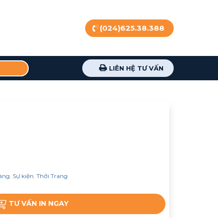
(024)625.38.388
LIÊN HỆ TƯ VẤN
àng
,
Sự kiện
,
Thời Trang
TƯ VẤN IN NGAY