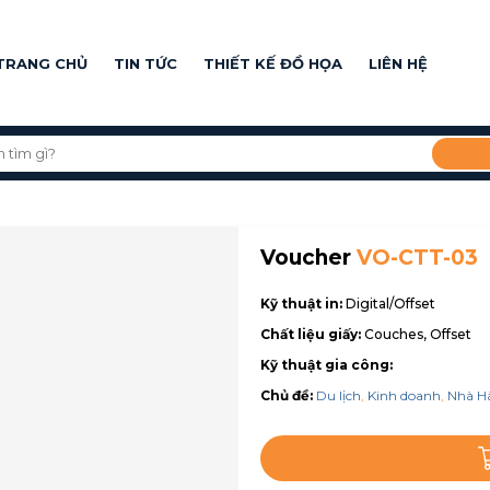
TRANG CHỦ
TIN TỨC
THIẾT KẾ ĐỒ HỌA
LIÊN HỆ
Voucher
VO-CTT-03
Kỹ thuật in:
Digital/Offset
Chất liệu giấy:
Couches, Offset
Kỹ thuật gia công:
Chủ đề:
Du lịch
,
Kinh doanh
,
Nhà H