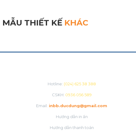
MẪU THIẾT KẾ
KHÁC
CHĂM SÓC KHÁCH HÀNG
Hotline:
(024) 625 38 388
CSKH:
0936 056 589
Email:
inbb.ducdung@gmail.com
Hướng dẫn in ấn
Hướng dẫn thanh toán