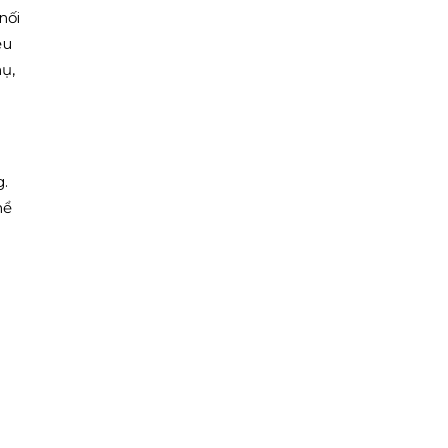
nối
ệu
ụ,
.
hể