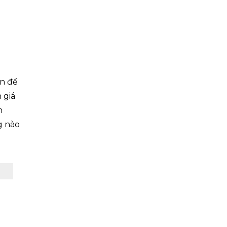
ền để
 giá
h
g nào