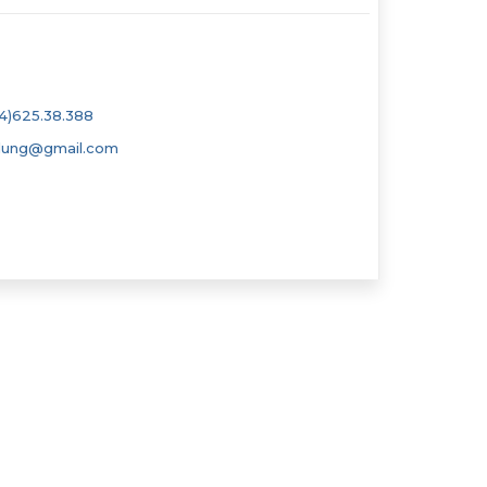
4)625.38.388
dung@gmail.com