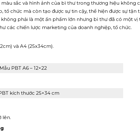
 màu sắc và hình ảnh của bì thư trong thương hiệu không c
 tổ chức mà còn tạo được sự tin cậy, thể hiện được sự tận 
uy không phải là một ấn phẩm lớn nhưng bì thư đã có một vị t
hư các chiến lược marketing của doanh nghiệp, tổ chức.
x12cm) và A4 (25x34cm).
Mẫu PBT A6 – 12×22
PBT kích thước 25×34 cm
 lên.
ng