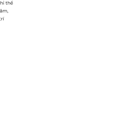
hỉ thể
tâm,
rí