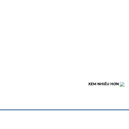
XEM NHIỀU HƠN
MẠNG XÃ HỘI