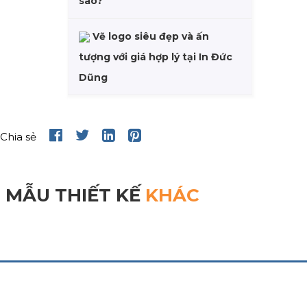
sao?
Vẽ logo siêu đẹp và ấn
tượng với giá hợp lý tại In Đức
Dũng
Chia sẻ
MẪU THIẾT KẾ
KHÁC
CHĂM SÓC KHÁCH HÀNG