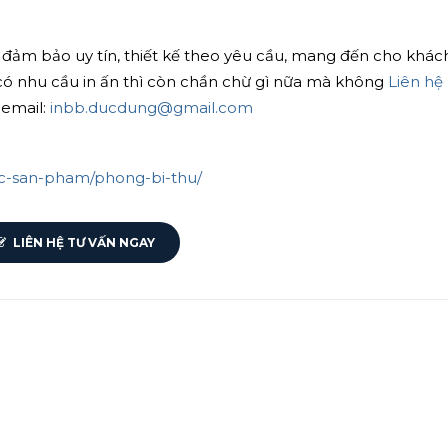
 đảm bảo uy tín, thiết kế theo yêu cầu, mang đến cho khác
có nhu cầu in ấn thì còn chần chừ gì nữa mà không
Liên hệ
email:
inbb.ducdung@gmail.com
uc-san-pham/phong-bi-thu/
LIÊN HỆ TƯ VẤN NGAY