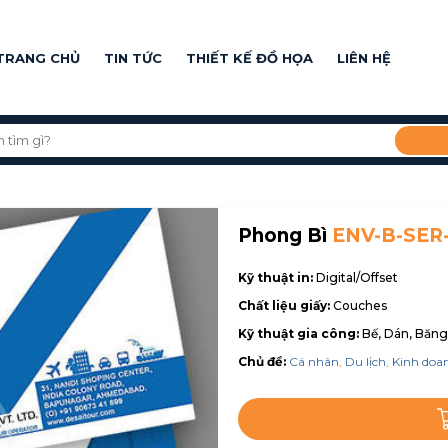
TRANG CHỦ
TIN TỨC
THIẾT KẾ ĐỒ HỌA
LIÊN HỆ
Phong Bì
ENV-B-SER
Kỹ thuật in:
Digital/Offset
Chất liệu giấy:
Couches
Kỹ thuật gia công:
Bế, Dán, Băng
Chủ đề:
Cá nhân
,
Du lịch
,
Kinh doa