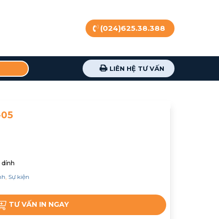
(024)625.38.388
LIÊN HỆ TƯ VẤN
-05
 dính
nh
,
Sự kiện
TƯ VẤN IN NGAY