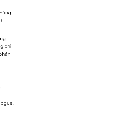
 hàng.
ch
ững
g chỉ
 phán
h
logue,