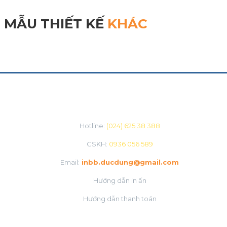
MẪU THIẾT KẾ
KHÁC
CHĂM SÓC KHÁCH HÀNG
Hotline:
(024) 625 38 388
CSKH:
0936 056 589
Email:
inbb.ducdung@gmail.com
Hướng dẫn in ấn
Hướng dẫn thanh toán