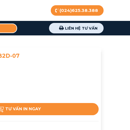
(024)625.38.388
LIÊN HỆ TƯ VẤN
B2D-07
TƯ VẤN IN NGAY