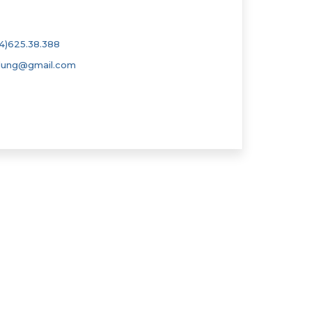
4)625.38.388
dung@gmail.com