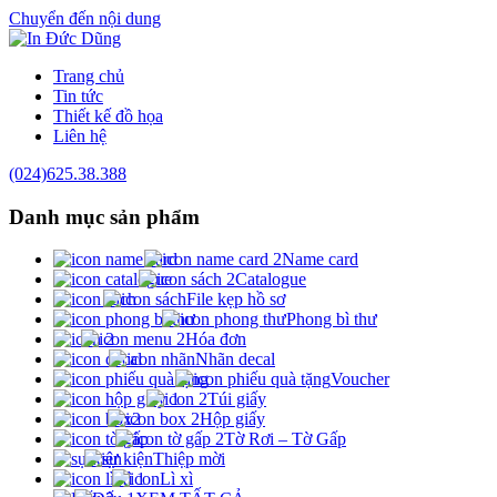
Chuyển đến nội dung
Trang chủ
Tin tức
Thiết kế đồ họa
Liên hệ
(024)625.38.388
Danh mục
sản phẩm
Name card
Catalogue
File kẹp hồ sơ
Phong bì thư
Hóa đơn
Nhãn decal
Voucher
Túi giấy
Hộp giấy
Tờ Rơi – Tờ Gấp
Thiệp mời
Lì xì