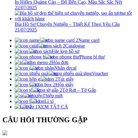
In Hiflex Quảng Cáo – Độ Bền Cao, Màu Sắc Sắc Nét
22/07/2025
Bìa Hồ Sơ Chuyên Nghiệp – Thiết Kế Theo Yêu Cầu
21/07/2025
Name card
Catalogue
File kẹp hồ sơ
Phong bì thư
Hóa đơn
Nhãn decal
Voucher
Túi giấy
Hộp giấy
Tờ Rơi – Tờ Gấp
Thiệp mời
Lì xì
XEM TẤT CẢ
CÂU HỎI THƯỜNG GẶP