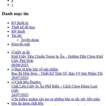
4
»
Danh mục tin
Kỹ thuật in
Thiết kế đồ họa
Mỹ thuật
Tin tức
Tuyển dụng
Khuyến mãi
Khổ Giấy Tiêu Chuẩn Trong In Ấn – Hướng Dẫn Chọn Khổ
Giấy Phù Hợp
08/08/2025
Bao Bì Hộp Đẹp – Thiết Kế Tinh Tế, Bảo Vệ Sản Phẩm Tốt
29/07/2025
Chất Liệu Giấy In Ấn Phổ Biến – Cách Chọn Đúng Loại
Giấy
24/07/2025