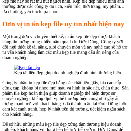
kẹp file này sẽ rất thu hút người nhìn. Kẹp file đẹp nhiều hình ảnh
thường được các công ty du lịch, kiến trúc, thời trang, mỹ phẩm…
ưa chuộng, yêu thích lựa chọn.
Đơn vị in ấn kẹp file uy tín nhất hiện nay
Một trong đơn vị chuyên thiết kế, in ấn kẹp file đẹp được khách
hàng tin tưởng trong nhiều năm qua là in Đức Dũng. Công ty với
đội ngũ thiết kế tài năng, giỏi chuyên môn và tay nghề cao sẽ hỗ trợ
tư vấn khách hàng làm các mẫu kẹp file mang dấu ấn riêng của
doanh nghiệp.
Kẹp tài liệu đẹp giúp doanh nghiệp định hình thương hiệu
Công ty nhận in kẹp file đẹp bằng các chất liệu giấy, bìa cao cấp
cứng cáp, không bị nhòe mờ, màu và hình in sắc nét, chân thực. Sản
phẩm file kẹp hoàn thiện giúp doanh nghiệp thể hiện được sự
chuyên nghiệp, khẳng định vị thể thương hiệu cũng như gây ấn
tượng mạnh mẽ với khách hàng. Giá thành in ấn tại Đức Dũng luôn
cam kết cạnh tranh, hợp lý nhất trên thị trường, tiết kiệm ngân sách
cho khách hàng.
Để sở hữu những mẫu kẹp file đẹp xứng tầm thương hiệu doanh
nghiệp, khách hàng vui lòng liên hệ trực tiếp với in Đức Dũng để