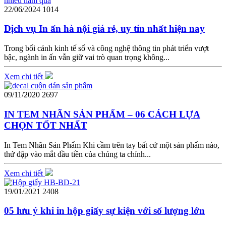
22/06/2024
1014
Dịch vụ In ấn hà nội giá rẻ, uy tín nhất hiện nay
Trong bối cảnh kinh tế số và công nghệ thông tin phát triển vượt
bậc, ngành in ấn vẫn giữ vai trò quan trọng không...
Xem chi tiết
09/11/2020
2697
IN TEM NHÃN SẢN PHẨM – 06 CÁCH LỰA
CHỌN TỐT NHẤT
In Tem Nhãn Sản Phẩm Khi cầm trên tay bất cứ một sản phẩm nào,
thứ đập vào mắt đầu tiền của chúng ta chính...
Xem chi tiết
19/01/2021
2408
05 lưu ý khi in hộp giấy sự kiện với số lượng lớn