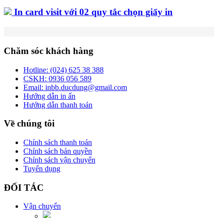
In card visit với 02 quy tắc chọn giấy in
Chăm sóc khách hàng
Hotline:
(024) 625 38 388
CSKH:
0936 056 589
Email:
inbb.ducdung@gmail.com
Hướng dẫn in ấn
Hướng dẫn thanh toán
Về chúng tôi
Chính sách thanh toán
Chính sách bản quyền
Chính sách vận chuyển
Tuyển dụng
ĐỐI TÁC
Vận chuyển