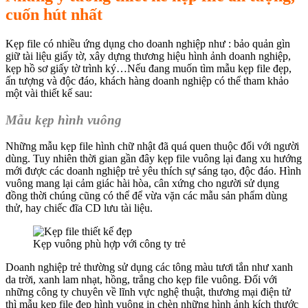
cuốn hút nhất
Kẹp file có nhiều ứng dụng cho doanh nghiệp như : bảo quản gìn
giữ tài liệu giấy tờ, xây dựng thương hiệu hình ảnh doanh nghiệp,
kẹp hồ sơ giấy tờ trình ký…Nếu đang muốn tìm mẫu kẹp file đẹp,
ấn tượng và độc đáo, khách hàng doanh nghiệp có thể tham khảo
một vài thiết kế sau:
Mẫu kẹp hình vuông
Những mẫu kẹp file hình chữ nhật đã quá quen thuộc đối với người
dùng. Tuy nhiên thời gian gần đây kẹp file vuông lại đang xu hướng
mới được các doanh nghiệp trẻ yêu thích sự sáng tạo, độc đáo. Hình
vuông mang lại cảm giác hài hòa, cân xứng cho người sử dụng
đồng thời chúng cũng có thể để vừa vặn các mẫu sản phẩm dùng
thử, hay chiếc đĩa CD lưu tài liệu.
Kẹp vuông phù hợp với công ty trẻ
Doanh nghiệp trẻ thường sử dụng các tông màu tươi tắn như xanh
da trời, xanh lam nhạt, hồng, trắng cho kẹp file vuông. Đối với
những công ty chuyên về lĩnh vực nghệ thuật, thương mại điện tử
thì mẫu kẹp file đẹp hình vuông in chèn những hình ảnh kích thước