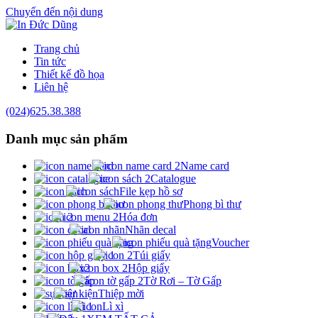
Chuyển đến nội dung
Trang chủ
Tin tức
Thiết kế đồ họa
Liên hệ
(024)625.38.388
Danh mục
sản phẩm
Name card
Catalogue
File kẹp hồ sơ
Phong bì thư
Hóa đơn
Nhãn decal
Voucher
Túi giấy
Hộp giấy
Tờ Rơi – Tờ Gấp
Thiệp mời
Lì xì