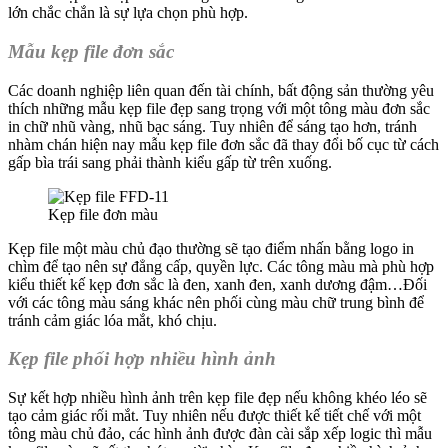
lớn chắc chắn là sự lựa chọn phù hợp.
Mẫu kẹp file đơn sắc
Các doanh nghiệp liên quan đến tài chính, bất động sản thường yêu
thích những mẫu kẹp file đẹp sang trọng với một tông màu đơn sắc
in chữ nhũ vàng, nhũ bạc sáng. Tuy nhiên để sáng tạo hơn, tránh
nhàm chán hiện nay mẫu kẹp file đơn sắc đã thay đổi bố cục từ cách
gấp bìa trái sang phải thành kiểu gấp từ trên xuống.
Kẹp file đơn màu
Kẹp file một màu chủ đạo thường sẽ tạo điểm nhấn bằng logo in
chìm để tạo nên sự đẳng cấp, quyền lực. Các tông màu mà phù hợp
kiểu thiết kế kẹp đơn sắc là đen, xanh đen, xanh dương đậm…Đối
với các tông màu sáng khác nên phối cùng màu chữ trung bình để
tránh cảm giác lóa mắt, khó chịu.
Kẹp file phối hợp nhiều hình ảnh
Sự kết hợp nhiều hình ảnh trên kẹp file đẹp nếu không khéo léo sẽ
tạo cảm giác rối mắt. Tuy nhiên nếu được thiết kế tiết chế với một
tông màu chủ đảo, các hình ảnh được đàn cài sắp xếp logic thì mẫu