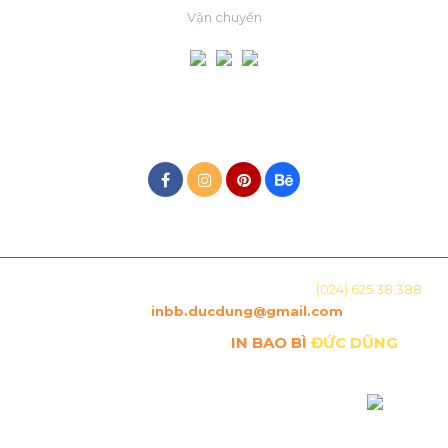
Vận chuyển
MẠNG XÃ HỘI
Địa chỉ: Số 15, Ngõ 29 Láng Hạ, Hà Nội. Hotline:
(024) 625.38.388
-
Email :
inbb.ducdung@gmail.com
Copyright © Công ty TNHH
IN BAO BÌ
ĐỨC DŨNG
. All
Rights Reserved.