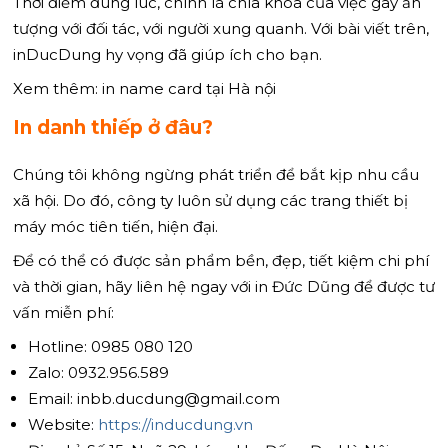
Thời điểm đúng lúc, chính là chìa khóa của việc gây ấn
tượng với đối tác, với người xung quanh. Với bài viết trên,
inDucDung hy vọng đã giúp ích cho bạn.
Xem thêm: in name card tại Hà nội
In danh thiếp ở đâu?
Chúng tôi không ngừng phát triển để bắt kịp nhu cầu
xã hội. Do đó, công ty luôn sử dụng các trang thiết bị
máy móc tiên tiến, hiện đại.
Để có thể có được sản phẩm bền, đẹp, tiết kiệm chi phí
và thời gian, hãy liên hệ ngay với in Đức Dũng để được tư
vấn miễn phí:
Hotline: 0985 080 120
Zalo: 0932.956.589
Email: inbb.ducdung@gmail.com
Website:
https://inducdung.vn