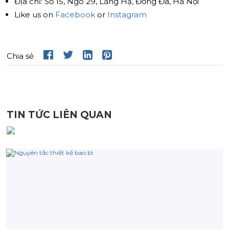
Địa chỉ: Số 15, Ngõ 29, Láng Hạ, Đống Đa, Hà Nội
Like us on
Facebook
or
Instagram
Chia sẻ
TIN TỨC LIÊN QUAN