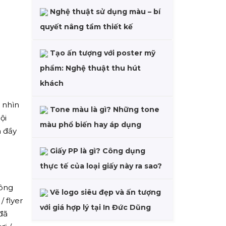
Nghệ thuật sử dụng màu – bí
quyết nâng tầm thiết kế
Tạo ấn tượng với poster mỹ
phẩm: Nghệ thuật thu hút
khách
 nhìn
Tone màu là gì? Những tone
ội
màu phổ biến hay áp dụng
n đầy
Giấy PP là gì? Công dụng
thực tế của loại giấy này ra sao?
hông
Vẽ logo siêu đẹp và ấn tượng
 flyer
với giá hợp lý tại In Đức Dũng
đã