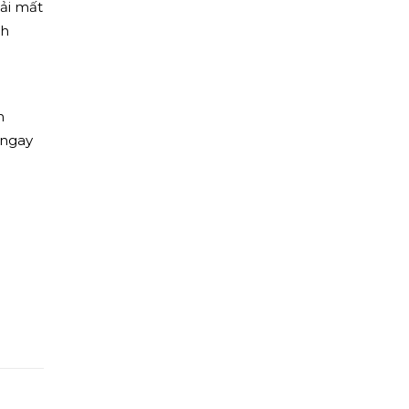
hải mất
nh
h
ngay