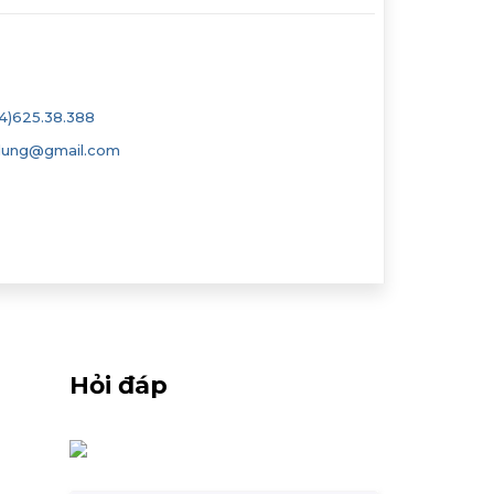
4)625.38.388
dung@gmail.com
Hỏi đáp