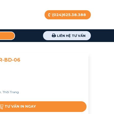
(024)625.38.388
LIÊN HỆ TƯ VẤN
R-BD-06
n
,
Thời Trang
TƯ VẤN IN NGAY