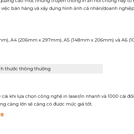
uảng cáo mới, nhưng truyền thông in ấn nói chung hay tờ rơ
ong việc bán hàng và xây dựng hình ảnh cá nhân/doanh nghiệ
20mm), A4 (206mm x 297mm), A5 (148mm x 206mm) và A6 
ch thước thông thường
 cái khi lựa chọn công nghệ in laser/in nhanh và 1000 cái đối
ợng càng lớn sẽ càng có được mức giá tốt.
ng