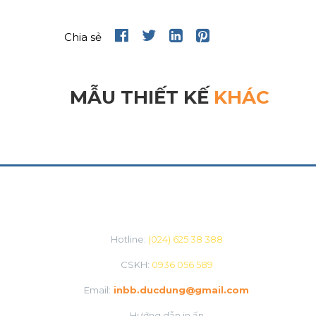
Chia sẻ
MẪU THIẾT KẾ
KHÁC
CHĂM SÓC KHÁCH HÀNG
Hotline:
(024) 625 38 388
CSKH:
0936 056 589
Email:
inbb.ducdung@gmail.com
Hướng dẫn in ấn