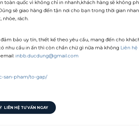
trên toàn quốc vì không chỉ in nhanh,khách hàng sẽ không p
c Dũng sẽ giao hàng đến tận nơi cho bạn trong thời gian nha
, nhòe, rách.
 đảm bảo uy tín, thiết kế theo yêu cầu, mang đến cho khác
có nhu cầu in ấn thì còn chần chừ gì nữa mà không
Liên hệ
email:
inbb.ducdung@gmail.com
uc-san-pham/to-gap/
LIÊN HỆ TƯ VẤN NGAY