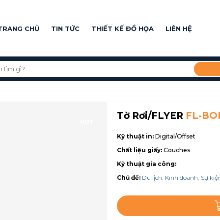
TRANG CHỦ
TIN TỨC
THIẾT KẾ ĐỒ HỌA
LIÊN HỆ
Tờ Rơi/FLYER
FL-BO
HOT
Kỹ thuật in:
Digital/Offset
Chất liệu giấy:
Couches
Kỹ thuật gia công:
Chủ đề:
Du lịch
,
Kinh doanh
,
Sự kiệ