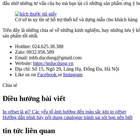
đâu nhờ những tư vấn của họ mà bạn lại có những sản phẩm ưng ý h
Cơ sở in uy tín sẽ hỗ trợ thiết kế và dựng mẫu cho khách hàng
Trên đây là những chia sẻ về những kinh nghiệm, hay những lưu ý khi
sản phẩm tốt nhất.
Hotline: 024.625.38.388
Zalo: 0932.956.589
Email: inbb.ducdung@gmail.com
Website:
https://inducdung.vn
Địa chỉ: Số 15, Ngõ 29, Láng Hạ, Đống Đa, Hà Nội
Like us on
Facebook
or
Instagram
Chia sẻ
Điều hướng bài viết
In offset là gì? Các yếu tố ảnh hưởng đến màu sắc khi in offset
Hướng dẫn trình bày nội dung catalogue tránh sai sót bạn nên biết
tin tức liên quan