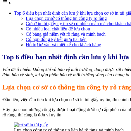
Top 6 điều bạn nhất định cần lưu ý khi lựa chọn cơ sở in túi giấ
Lựa chọn cơ sở có thông tin công ty rõ ràng
Cơ sở in túi giấy uy tín sẽ có nhiều mẫu mã cho khách h
Có nhiều loại chất liệu để lựa chọn
Có bảng giá niêm yết rõ ràng và minh bạch
Có hợp đồng ký kết giữa hai bên
Hỗ trợ tư vấn và thiết kế cho khách hàng
Top 6 điều bạn nhất định cần lưu ý khi lựa c
Vấn đề ô nhiễm không khí và bảo vệ môi trường, đang được rất nhiều n
đảm bảo vệ sinh, lại góp phần bảo vệ môi trường sống của chúng ta. 
Lựa chọn cơ sở có thông tin công ty rõ ràn
Đầu tiên, việc đầu tiên khi lựa chọn cơ sở in túi giấy uy tín, đó chính
Hãy lựa chọn những công ty được hoạt động dưới sự cấp phép của nhà 
rõ ràng, thì càng là đơn vị uy tín.
Lựa chọn công ty có thông tin liên hệ rõ ràng và minh bạch