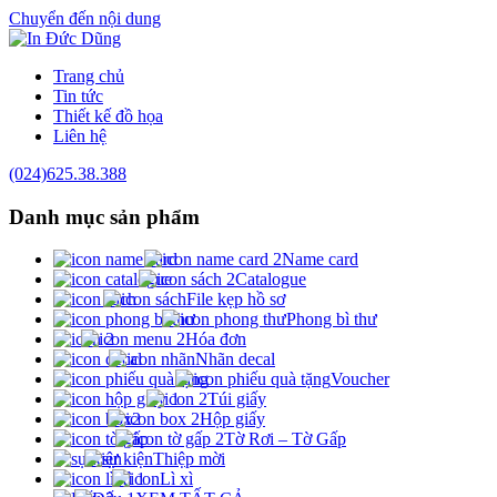
Chuyển đến nội dung
Trang chủ
Tin tức
Thiết kế đồ họa
Liên hệ
(024)625.38.388
Danh mục
sản phẩm
Name card
Catalogue
File kẹp hồ sơ
Phong bì thư
Hóa đơn
Nhãn decal
Voucher
Túi giấy
Hộp giấy
Tờ Rơi – Tờ Gấp
Thiệp mời
Lì xì