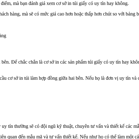
 điểm, mà bạn đánh giá xem cơ sở in túi giấy có uy tín hay không.
ách hàng, mà sẽ có mức giá cao hơn hoặc thấp hơn chút so với bảng báo
hàng
 bên. Để chắc chắn là cơ sở in các sản phẩm túi giấy có uy tín hay khôn
 cầu cơ sở in túi làm hợp đồng giữa hai bên. Nếu họ là đơn vị uy tín 
y uy tín thường sẽ có đội ngũ kỹ thuật, chuyên tư vấn và thiết kế các
iên quan đến mẫu mã và tư vấn thiết kế. Nếu như họ có thể làm một cách