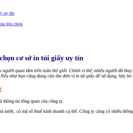
y uy tín
àng lựa chọn
họn cơ sở in túi giấy uy tín
gười quan tâm trên toàn thế giới. Chính vì thế, nhiều người đã thay th
Nếu như bạn cũng đang cần tìm đơn vị in túi giấy để sử dụng, hãy bỏ 
g
 là thông tin tổng quan của công ty.
nước, có mã số thuế kinh doanh cụ thể. Công ty càng có nhiều thông t