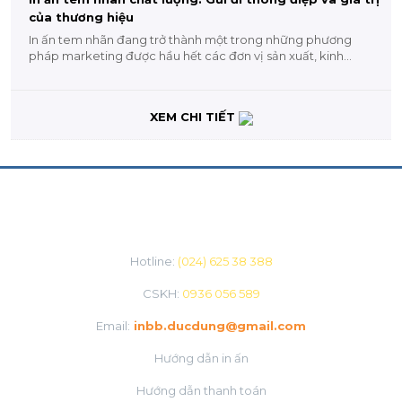
của thương hiệu
In ấn tem nhãn đang trở thành một trong những phương
pháp marketing được hầu hết các đơn vị sản xuất, kinh
doanh áp dụng...
XEM CHI TIẾT
CHĂM SÓC KHÁCH HÀNG
Hotline:
(024) 625 38 388
CSKH:
0936 056 589
Email:
inbb.ducdung@gmail.com
Hướng dẫn in ấn
Hướng dẫn thanh toán