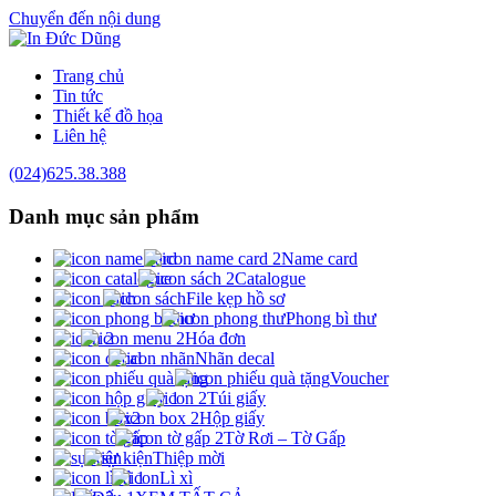
Chuyển đến nội dung
Trang chủ
Tin tức
Thiết kế đồ họa
Liên hệ
(024)625.38.388
Danh mục
sản phẩm
Name card
Catalogue
File kẹp hồ sơ
Phong bì thư
Hóa đơn
Nhãn decal
Voucher
Túi giấy
Hộp giấy
Tờ Rơi – Tờ Gấp
Thiệp mời
Lì xì