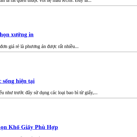
chắn là rất quen thuộc với hệ màu RGB. Đây là...
chọn xưởng in
ơn giá rẻ là phương án được rất nhiều...
 sống hiện tại
u như trước đây sử dụng các loại bao bì từ giấy,...
họn Khổ Giấy Phù Hợp