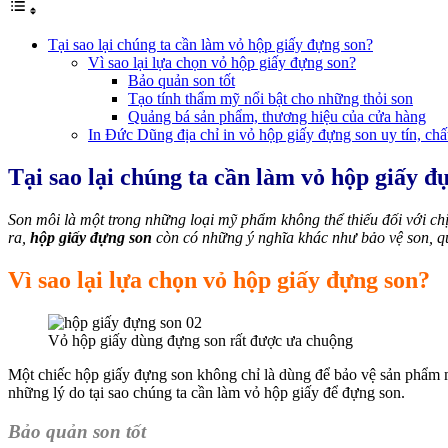
Tại sao lại chúng ta cần làm vỏ hộp giấy đựng son?
Vì sao lại lựa chọn vỏ hộp giấy đựng son?
Bảo quản son tốt
Tạo tính thẩm mỹ nổi bật cho những thỏi son
Quảng bá sản phẩm, thương hiệu của cửa hàng
In Đức Dũng địa chỉ in vỏ hộp giấy đựng son uy tín, chấ
Tại sao lại chúng ta cần làm vỏ hộp giấy đ
Son môi là một trong những loại mỹ phẩm không thể thiếu đối với ch
ra,
hộp giấy đựng son
còn có những ý nghĩa khác như bảo vệ son, q
Vì sao lại lựa chọn vỏ hộp giấy đựng son?
Vỏ hộp giấy dùng đựng son rất được ưa chuộng
Một chiếc hộp giấy đựng son không chỉ là dùng để bảo vệ sản phẩm 
những lý do tại sao chúng ta cần làm vỏ hộp giấy để đựng son.
Bảo quản son tốt