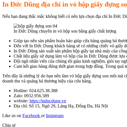
In Đức Dũng địa chỉ in vỏ hộp giấy đựng so
Nếu bạn đang thắc mắc không biết có nên lựa chọn địa chỉ In Đức 
In Đức Dũng chuyên in vỏ hộp son bằng giấy chất lượng
Giúp tạo nên sản phẩm hoàn hảo giúp cửa hàng quảng bá thươn
Đến với In Đức Dung khách hàng sẽ có những chiếc vỏ giấy để
In Đức Dũng sản xuất sản phẩm hộp giấy tại nhà máy của công
Chất liệu giấy sử dụng làm vỏ hộp của In Đức Dũng được lựa ch
Đội ngũ nhân viên của chúng tôi giàu kinh nghiệm, giỏi tay ng
Cam kết giao hàng đúng thời gian trong hợp đồng. Trong quá tr
Trên đây là những lý do bạn nên làm vỏ hộp giấy đựng son môi mà c
doanh thu và quảng bá thương hiệu của cửa hàng.
Hotline: 024.625.38.388
Zalo: 0932.956.589
website:
https://inducdung.vn
Địa chỉ: Số 15, Ngõ 29, Láng Hạ, Đống Đa, Hà Nội
Like us on
Facebook
or
Instagram
Chia sẻ