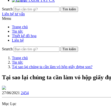
XEM TẤT CẢ
Search
Liên hệ tư vấn
Menu
Trang chủ
Tin tức
Thiết kế đồ họa
Liên hệ
Search
Trang chủ
Tin tức
Tại sao lại chúng ta cần làm vỏ hộp giấy đựng son?
Tại sao lại chúng ta cần làm vỏ hộp giấy đ
27/06/2021
2454
Mục Lục