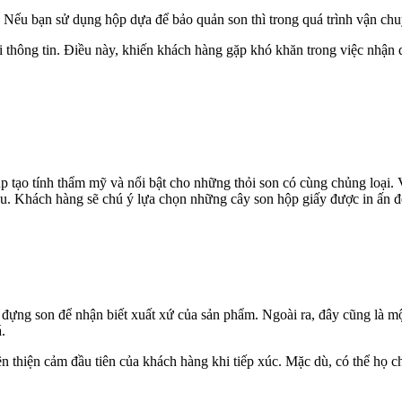
 Nếu bạn sử dụng hộp dựa để bảo quản son thì trong quá trình vận chuy
i thông tin. Điều này, khiến khách hàng gặp khó khăn trong việc nhận d
 tạo tính thẩm mỹ và nổi bật cho những thỏi son có cùng chủng loại. 
iều. Khách hàng sẽ chú ý lựa chọn những cây son hộp giấy được in ấn đ
 đựng son để nhận biết xuất xứ của sản phẩm. Ngoài ra, đây cũng là m
.
ên thiện cảm đầu tiên của khách hàng khi tiếp xúc. Mặc dù, có thể họ c