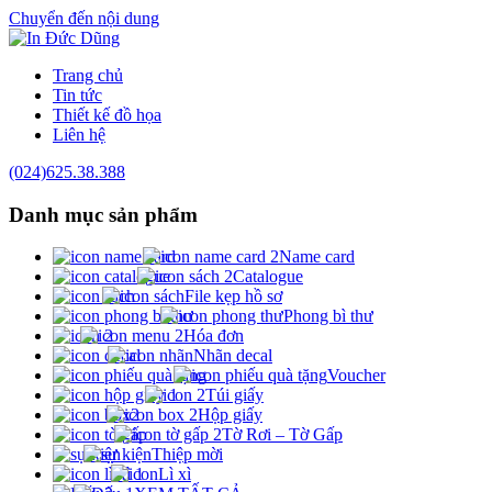
Chuyển đến nội dung
Trang chủ
Tin tức
Thiết kế đồ họa
Liên hệ
(024)625.38.388
Danh mục
sản phẩm
Name card
Catalogue
File kẹp hồ sơ
Phong bì thư
Hóa đơn
Nhãn decal
Voucher
Túi giấy
Hộp giấy
Tờ Rơi – Tờ Gấp
Thiệp mời
Lì xì