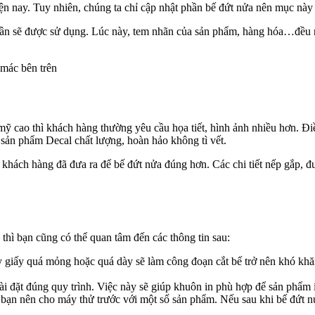
hiện nay. Tuy nhiên, chúng ta chỉ cập nhật phần bế đứt nửa nên mục nà
 phần sẽ được sử dụng. Lúc này, tem nhãn của sản phẩm, hàng hóa…đều
 mác bên trên
 cao thì khách hàng thường yêu cầu họa tiết, hình ảnh nhiều hơn. Điề
 sản phẩm Decal chất lượng, hoàn hảo không tì vết.
khách hàng đã đưa ra để bế đứt nửa đúng hơn. Các chi tiết nếp gắp, đư
thì bạn cũng có thể quan tâm đến các thông tin sau:
ấy giấy quá mỏng hoặc quá dày sẽ làm công đoạn cắt bế trở nên khó kh
cài đặt đúng quy trình. Việc này sẽ giúp khuôn in phù hợp để sản phẩm
 bạn nên cho máy thử trước với một số sản phẩm. Nếu sau khi bế đứt n