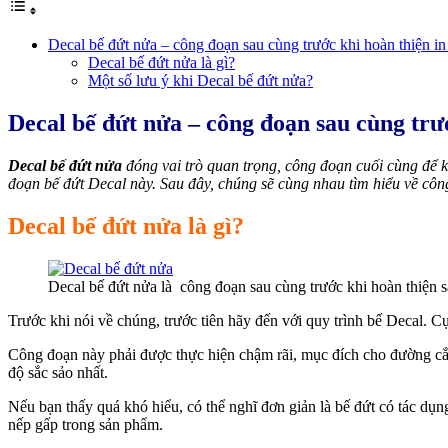
Decal bế đứt nửa – công đoạn sau cùng trước khi hoàn thiện in
Decal bế đứt nửa là gì?
Một số lưu ý khi Decal bế đứt nửa?
Decal bế đứt nửa – công đoạn sau cùng trư
Decal bế đứt nửa
đóng vai trò quan trọng, công đoạn cuối cùng để k
đoạn bế đứt Decal này. Sau đây, chúng sẽ cùng nhau tìm hiểu về côn
Decal bế đứt nửa là gì?
Decal bế đứt nửa là công đoạn sau cùng trước khi hoàn thiện 
Trước khi nói về chúng, trước tiên hãy đến với quy trình bế Decal. C
Công đoạn này phải được thực hiện chậm rãi, mục đích cho đường cắt
độ sắc sảo nhất.
Nếu bạn thấy quá khó hiểu, có thể nghĩ đơn giản là bế đứt có tác dụ
nếp gấp trong sản phẩm.