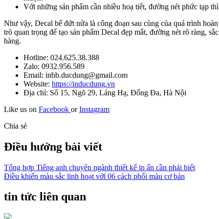
Với những sản phẩm cần nhiều hoạ tiết, đường nét phức tạp thì 
Như vậy, Decal bế đứt nửa là công đoạn sau cùng của quá trình hoàn 
trò quan trọng để tạo sản phẩm Decal đẹp mắt, đường nét rõ ràng, sắ
hàng.
Hotline: 024.625.38.388
Zalo: 0932.956.589
Email: inbb.ducdung@gmail.com
Website:
https://inducdung.vn
Địa chỉ: Số 15, Ngõ 29, Láng Hạ, Đống Đa, Hà Nội
Like us on
Facebook
or
Instagram
Chia sẻ
Điều hướng bài viết
Tổng hợp Tiếng anh chuyên ngành thiết kế in ấn cần phải biết
Điều khiển màu sắc linh hoạt với 06 cách phối màu cơ bản
tin tức liên quan