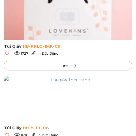
Túi Giấy
HB-KRLG-1MK-09
1727
in Đức Dũng
Liên hệ
Túi Giấy
HB-Y-TT-06
1670
in Đức Dũng