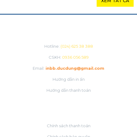
XEM TẤT CẢ
CHĂM SÓC KHÁCH HÀNG
Hotline:
(024) 625 38 388
CSKH:
0936 056 589
Email:
inbb.ducdung@gmail.com
Hướng dẫn in ấn
Hướng dẫn thanh toán
VỀ CHÚNG TÔI
Chính sách thanh toán
Chính sách bản quyền