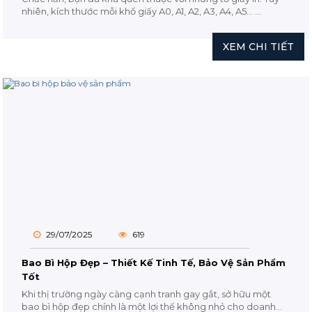
hàng những dịch vụ tốt nhất. Nếu quý khách có nhu
nhiên, kích thước mỗi khổ giấy A0, A1, A2, A3, A4, A5… ...
cầu in Lì xì thì còn chần chừ gì nữa mà không liên hệ
ngay với chúng tôi qua hotline:
0985.080.120
hoặc
XEM CHI TIẾT
email:
inbb.ducdung@gmail.com
29/07/2025
619
Bao Bì Hộp Đẹp – Thiết Kế Tinh Tế, Bảo Vệ Sản Phẩm
Tốt
Khi thị trường ngày càng cạnh tranh gay gắt, sở hữu một
bao bì hộp đẹp chính là một lợi thế không nhỏ cho doanh...