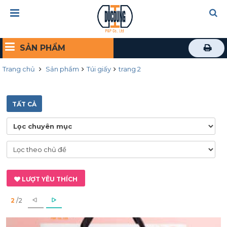
SẢN PHẨM
Trang chủ
Sản phẩm
Túi giấy
trang 2
TẤT CẢ
LƯỢT YÊU THÍCH
2
/2