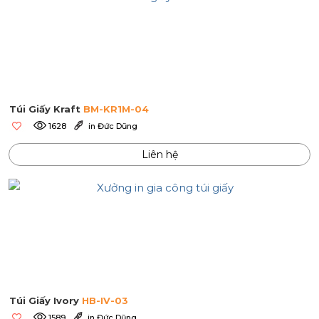
Túi Giấy Kraft
BM-KR1M-04
1628
in Đức Dũng
Liên hệ
Túi Giấy Ivory
HB-IV-03
1589
in Đức Dũng