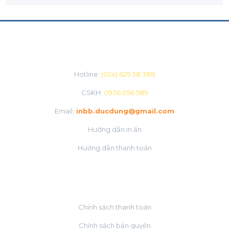
CHĂM SÓC KHÁCH HÀNG
Hotline:
(024) 625 38 388
CSKH:
0936 056 589
Email:
inbb.ducdung@gmail.com
Hướng dẫn in ấn
Hướng dẫn thanh toán
VỀ CHÚNG TÔI
Chính sách thanh toán
Chính sách bản quyền