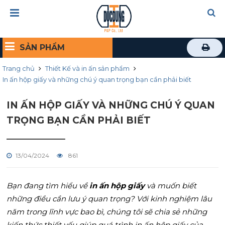
SẢN PHẨM
Trang chủ
Thiết Kế và in ấn sản phẩm
In ấn hộp giấy và những chú ý quan trọng bạn cần phải biết
IN ẤN HỘP GIẤY VÀ NHỮNG CHÚ Ý QUAN
TRỌNG BẠN CẦN PHẢI BIẾT
13/04/2024
861
Bạn đang tìm hiểu về
in ấn hộp giấy
và muốn biết
những điều cần lưu ý quan trọng? Với kinh nghiệm lâu
năm trong lĩnh vực bao bì, chúng tôi sẽ chia sẻ những
kiến thức thiết yếu giúp quá trình in ấn hộp giấy của