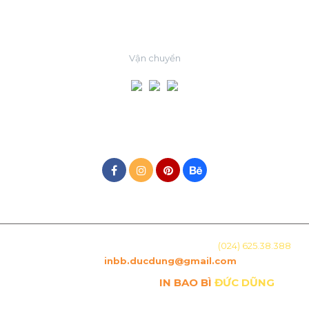
ĐỐI TÁC
Vận chuyển
MẠNG XÃ HỘI
Địa chỉ: Số 15, Ngõ 29 Láng Hạ, Hà Nội. Hotline:
(024) 625.38.388
-
Email :
inbb.ducdung@gmail.com
Copyright © Công ty TNHH
IN BAO BÌ
ĐỨC DŨNG
. All
Rights Reserved.