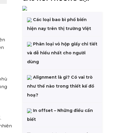
Các loại bao bì phổ biến
hiện nay trên thị trường Việt
rên
Phân loại vỏ hộp giấy chi tiết
ện
và dễ hiểu nhất cho người
dùng
Alignment là gì? Có vai trò
 phù
như thế nào trong thiết kế đồ
hông
hoạ?
In offset – Những điều cần
.
biết
 nhiên