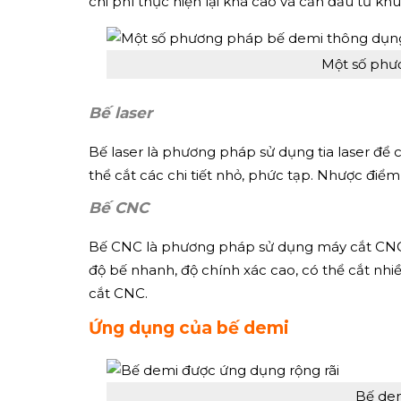
chi phí thực hiện lại khá cao và cần đầu tư kh
Một số phư
Bế laser
Bế laser là phương pháp sử dụng tia laser để c
thể cắt các chi tiết nhỏ, phức tạp. Nhược điể
Bế CNC
Bế CNC là phương pháp sử dụng máy cắt CNC đ
độ bế nhanh, độ chính xác cao, có thể cắt nhi
cắt CNC.
Ứng dụng của bế demi
Bế dem