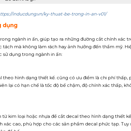
ttps://inducdung.vn/ky-thuat-be-trong-in-an-v01/
g dụng
rong ngành in ấn, giúp tạo ra những đường cắt chính xác t
óc tách mà không làm rách hay ảnh hưởng đến thẩm mỹ. Hi
 sử dụng trong ngành in ấn:
theo hình dạng thiết kế. cũng có ưu điểm là chi phí thấp,
ên lại có hạn chế là tốc độ bế chậm, độ chính xác thấp, k
 kim loại hoặc nhựa để cắt decal theo hình dạng thiết kế
nh xác cao, phù hợp cho các sản phẩm decal phức tạp. Tuy