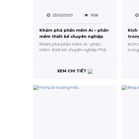
23/02/2021
1956
Khám phá phần mềm Ai – phần
Kích
mềm thiết kế chuyên nghiệp
tron
Khám phá phần mềm Ai - phần
Kích 
mềm thiết kế chuyên nghiệp Phần
tron
mềm Ai là từ viết tắt của Adobe
từ kh
Illustrator. Đây được coi...
người
quảng
XEM CHI TIẾT