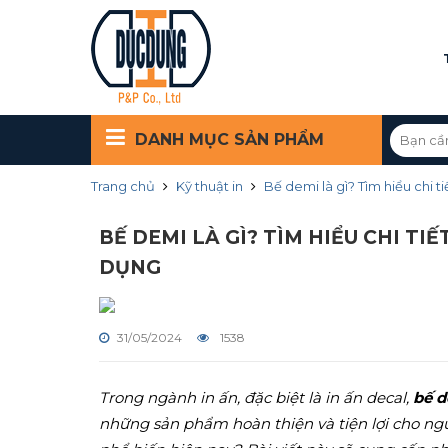
DANH MỤC
SẢN PHẨM
Trang chủ
Kỹ thuật in
Bế demi là gì? Tìm hiểu chi
BẾ DEMI LÀ GÌ? TÌM HIỂU CHI T
DỤNG
31/05/2024
1538
Trong ngành in ấn, đặc biệt là in ấn decal,
bế 
những sản phẩm hoàn thiện và tiện lợi cho ng