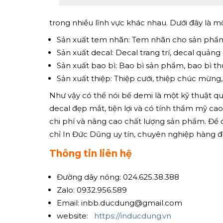
trong nhiều lĩnh vực khác nhau. Dưới đây là 
Sản xuất tem nhãn: Tem nhãn cho sản phẩm
Sản xuất decal: Decal trang trí, decal quảng
Sản xuất bao bì: Bao bì sản phẩm, bao bì t
Sản xuất thiệp: Thiệp cưới, thiệp chúc mừng
Như vậy có thể nói bế demi là một kỹ thuật q
decal đẹp mắt, tiện lợi và có tính thẩm mỹ c
chi phí và nâng cao chất lượng sản phẩm. Để đ
chỉ In Đức Dũng uy tín, chuyên nghiệp hàng đ
Thông tin liên hệ
Đường dây nóng: 024.625.38.388
Zalo: 0932.956.589
Email: inbb.ducdung@gmail.com
website:
https://inducdung.vn