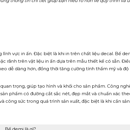
ững thông tin chi tiết giúp bạn hiểu rõ hơn về quy trình và 
nh vực in ấn. Đặc biệt là khi in trên chất liệu decal. Bế de
ặc rãnh trên vật liệu in ấn dựa trên mẫu thiết kế có sẵn. Điề
 keo dễ dàng hơn, đồng thời tăng cường tính thẩm mỹ và độ
 quan trọng, giúp tạo hình và khối cho sản phẩm. Công ngh
ác sản phẩm có đường cắt sắc nét, đẹp mắt và chuẩn xác the
và công sức trong quá trình sản xuất, đặc biệt là khi cần sản
Bế demi là gì?