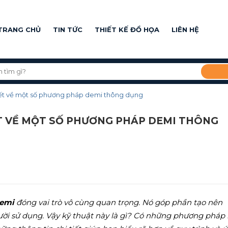
TRANG CHỦ
TIN TỨC
THIẾT KẾ ĐỒ HỌA
LIÊN HỆ
 tiết về một số phương pháp demi thông dụng
IẾT VỀ MỘT SỐ PHƯƠNG PHÁP DEMI THÔNG
demi
đóng vai trò vô cùng quan trọng. Nó góp phần tạo nên
ười sử dụng. Vậy kỹ thuật này là gì? Có những phương pháp