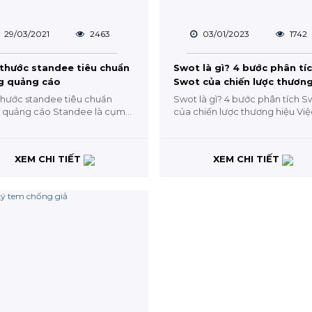
29/03/2021
2463
03/01/2023
1742
 thước standee tiêu chuẩn
Swot là gì? 4 bước phân tí
g quảng cáo
Swot của chiến lược thương
thước standee tiêu chuẩn
Swot là gì? 4 bước phân tích S
g quảng cáo Standee là cụm
của chiến lược thương hiệu Việ
á quen thuộc đối với những
nắm rõ được điểm mạnh, điểm 
 kinh doanh trong lĩnh vực
cơ hội và thách...
...
XEM CHI TIẾT
XEM CHI TIẾT