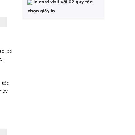
In card visit với 02 quy tắc
chọn giấy in
ao, có
p.
 tốc
 máy