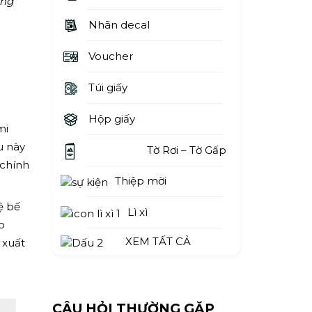
ứng
Nhãn decal
Voucher
Túi giấy
Hộp giấy
mi
u này
Tờ Rơi – Tờ Gấp
 chính
Thiệp mời
ệ bế
Lì xì
o
XEM TẤT CẢ
 xuất
CÂU HỎI THƯỜNG GẶP