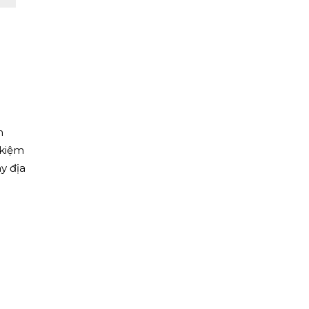
m
 kiệm
y địa