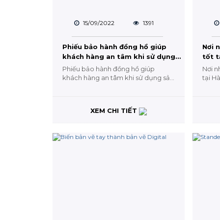
15/09/2022
1391
Phiếu bảo hành đồng hồ giúp
Nơi n
khách hàng an tâm khi sử dụng
tốt t
sản phẩm
Phiếu bảo hành đồng hồ giúp
Nơi nh
khách hàng an tâm khi sử dụng sản
tại H
phẩm Hiện nay, các sản phẩm công
hảo đ
nghệ, điện tử đều...
XEM CHI TIẾT