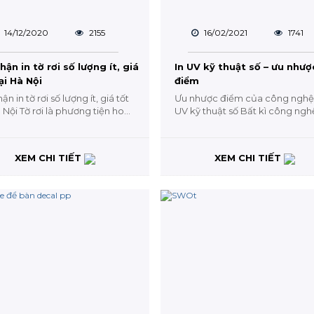
14/12/2020
2155
16/02/2021
1741
hận in tờ rơi số lượng ít, giá
In UV kỹ thuật số – ưu nhượ
ại Hà Nội
điểm
ận in tờ rơi số lượng ít, giá tốt
Ưu nhược điểm của công nghệ
à Nội Tờ rơi là phương tiện hoàn
UV kỹ thuật số Bất kì công ngh
ể quảng cáo cho các...
ấn nào cũng đều có những ưu
điểm và...
XEM CHI TIẾT
XEM CHI TIẾT