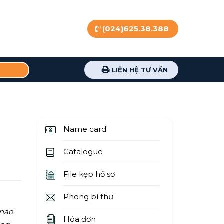
(024)625.38.388
LIÊN HỆ TƯ VẤN
Name card
Catalogue
File kẹp hồ sơ
Phong bì thư
 nào
Hóa đơn